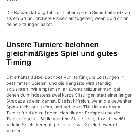
Die Rückerstattung fühlt sich eher wie ein Sicherheitsnetz an
als ein Grund, größere Risiken einzugehen, wenn du dich an
deine Sitzungen hältst.
Unsere Turniere belohnen
gleichmäßiges Spiel und gutes
Timing
Oft erhältst du bei Dachbet Punkte für gute Leistungen in
bestimmten Spielen, und die Rangliste wird ständig
aktualisiert. Wir empfehlen, an Events teilzunehmen, bei
denen du mindestens zwei kurze Sitzungen statt einer langen
Strapaze spielen kannst. Das ist hilfreich, wenn die gewählten
Spiele nicht gut laufen, und reduziert Tilt. Um das beste
Turnier für dich zu finden, sieh dir den Preispool und die
Turnierlänge an. Stelle vor dem Start sicher, dass du weißt,
welche Spiele berechtigt sind und wie Spiele bewertet
werden.