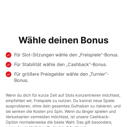
Wähle deinen Bonus
Für Slot-Sitzungen wähle den „Freispiele“-Bonus.
Für Stabilität wähle den „Cashback“-Bonus.
Für größere Preisgelder wähle den „Turnier“-
Bonus.
Wenn du dich für kurze Zeit auf Slots konzentrieren möchtest,
empfehlen wir, Freispiele zu nutzen. Du kannst neue Spiele
ausprobieren, ohne dein gesamtes Guthaben zu riskieren, und
sie senken die Kosten pro Spin. Wenn du länger spielen und
Verlustserien vermeiden möchtest, ist unsere Cashback-
Option normalerweise die beste Wahl. Das gilt besonders,