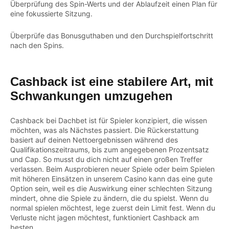
Überprüfung des Spin-Werts und der Ablaufzeit einen Plan für
eine fokussierte Sitzung.
Überprüfe das Bonusguthaben und den Durchspielfortschritt
nach den Spins.
Cashback ist eine stabilere Art, mit
Schwankungen umzugehen
Cashback bei Dachbet ist für Spieler konzipiert, die wissen
möchten, was als Nächstes passiert. Die Rückerstattung
basiert auf deinen Nettoergebnissen während des
Qualifikationszeitraums, bis zum angegebenen Prozentsatz
und Cap. So musst du dich nicht auf einen großen Treffer
verlassen. Beim Ausprobieren neuer Spiele oder beim Spielen
mit höheren Einsätzen in unserem Casino kann das eine gute
Option sein, weil es die Auswirkung einer schlechten Sitzung
mindert, ohne die Spiele zu ändern, die du spielst. Wenn du
normal spielen möchtest, lege zuerst dein Limit fest. Wenn du
Verluste nicht jagen möchtest, funktioniert Cashback am
besten.