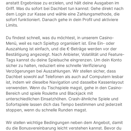
anstatt Ergebnisse zu erzielen, und hält deine Ausgaben im
Griff. Was du sofort bei Dachbet tun kannst: Gehe direkt nach
dem Login zur Kasse und wähle eine Zahlungsmethode, die
sofort funktioniert. Danach gehe in dein Profil und aktiviere
Limits.
Du findest schnell, was du möchtest, in unserem Casino-
Menü, weil es nach Spieltyp organisiert ist. Eine Ein- oder
Auszahlung ist einfach, und die €-Beträge werden vor der
Bestätigung angezeigt. Nach Anbieter, Volatilität und Feature-
Tags kannst du deine Spielsuche eingrenzen. Um dein Konto
sicher zu halten, reduziert eine schnelle Verifizierung
Verzögerungen bei Auszahlungen. Wir stellen sicher, dass
Dachbet sowohl auf Telefonen als auch auf Computern lesbar
ist, indem wir dieselbe Navigation und dasselbe Kassenlayout
verwenden. Wenn du Tischspiele magst, gehe in den Casino-
Bereich und spiele Roulette und Blackjack mit
unterschiedlichen Einsatzhöhen. Crash-ähnliche Spiele und
Sofortspiele lassen dich das Tempo bestimmen und jederzeit
stoppen, wenn du schnelle Runden magst.
Wir stellen wichtige Bedingungen neben dem Angebot, damit
du die Bonusvereinbarung leicht verstehen kannst. Bevor du