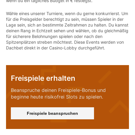
wenn du ein tägliches Budget in € festlegst.
Wähle eines unserer Turniere, wenn du gerne konkurrierst. Um
für die Preisgelder berechtigt zu sein, müssen Spieler in der
Lage sein, sich an bestimmte Zeitrahmen zu halten. Du kannst
deinen Rang in Echtzeit sehen und wählen, ob du gleichmäßig
für sicherere Belohnungen spielen oder nach den
Spitzenplätzen streben möchtest. Diese Events werden von
Dachbet direkt in der Casino-Lobby durchgeführt.
Freispiele erhalten
Beanspruche deinen Freispiele-Bonus und
beginne heute risikofrei Slots zu spielen.
Freispiele beanspruchen