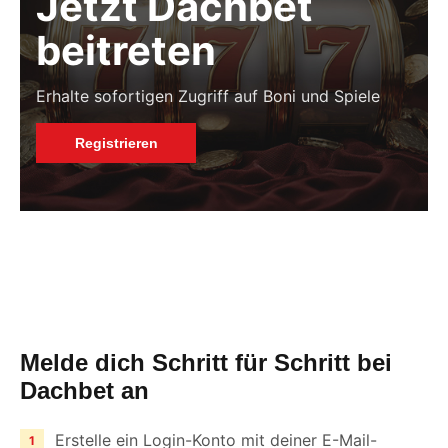
Jetzt Dachbet
beitreten
Erhalte sofortigen Zugriff auf Boni und Spiele
Registrieren
Melde dich Schritt für Schritt bei
Dachbet an
Erstelle ein Login-Konto mit deiner E-Mail-