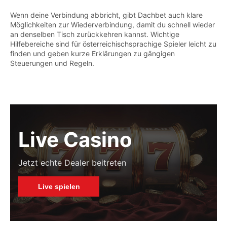
Wenn deine Verbindung abbricht, gibt Dachbet auch klare
Möglichkeiten zur Wiederverbindung, damit du schnell wieder
an denselben Tisch zurückkehren kannst. Wichtige
Hilfebereiche sind für österreichischsprachige Spieler leicht zu
finden und geben kurze Erklärungen zu gängigen
Steuerungen und Regeln.
Live Casino
Jetzt echte Dealer beitreten
Live spielen