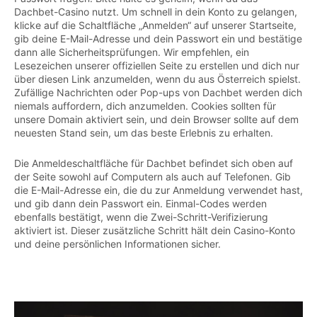
Dachbet-Casino nutzt. Um schnell in dein Konto zu gelangen,
klicke auf die Schaltfläche „Anmelden“ auf unserer Startseite,
gib deine E-Mail-Adresse und dein Passwort ein und bestätige
dann alle Sicherheitsprüfungen. Wir empfehlen, ein
Lesezeichen unserer offiziellen Seite zu erstellen und dich nur
über diesen Link anzumelden, wenn du aus Österreich spielst.
Zufällige Nachrichten oder Pop-ups von Dachbet werden dich
niemals auffordern, dich anzumelden. Cookies sollten für
unsere Domain aktiviert sein, und dein Browser sollte auf dem
neuesten Stand sein, um das beste Erlebnis zu erhalten.
Die Anmeldeschaltfläche für Dachbet befindet sich oben auf
der Seite sowohl auf Computern als auch auf Telefonen. Gib
die E-Mail-Adresse ein, die du zur Anmeldung verwendet hast,
und gib dann dein Passwort ein. Einmal-Codes werden
ebenfalls bestätigt, wenn die Zwei-Schritt-Verifizierung
aktiviert ist. Dieser zusätzliche Schritt hält dein Casino-Konto
und deine persönlichen Informationen sicher.