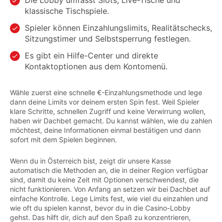
Die Lobby umfasst Slots, Live-Tische und
klassische Tischspiele.
Spieler können Einzahlungslimits, Realitätschecks,
Sitzungstimer und Selbstsperrung festlegen.
Es gibt ein Hilfe-Center und direkte
Kontaktoptionen aus dem Kontomenü.
Wähle zuerst eine schnelle €-Einzahlungsmethode und lege
dann deine Limits vor deinem ersten Spin fest. Weil Spieler
klare Schritte, schnellen Zugriff und keine Verwirrung wollen,
haben wir Dachbet gemacht. Du kannst wählen, wie du zahlen
möchtest, deine Informationen einmal bestätigen und dann
sofort mit dem Spielen beginnen.
Wenn du in Österreich bist, zeigt dir unsere Kasse
automatisch die Methoden an, die in deiner Region verfügbar
sind, damit du keine Zeit mit Optionen verschwendest, die
nicht funktionieren. Von Anfang an setzen wir bei Dachbet auf
einfache Kontrolle. Lege Limits fest, wie viel du einzahlen und
wie oft du spielen kannst, bevor du in die Casino-Lobby
gehst. Das hilft dir, dich auf den Spaß zu konzentrieren,