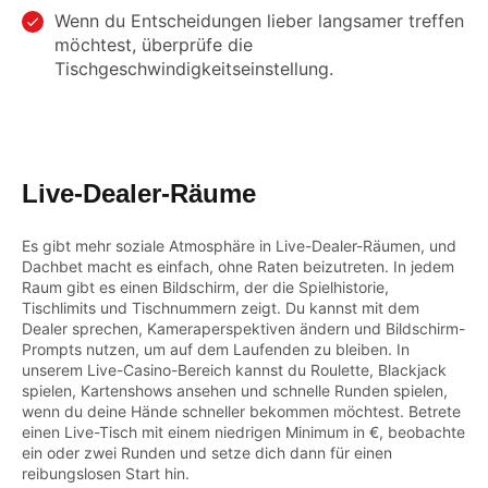
Wenn du Entscheidungen lieber langsamer treffen
möchtest, überprüfe die
Tischgeschwindigkeitseinstellung.
Live-Dealer-Räume
Es gibt mehr soziale Atmosphäre in Live-Dealer-Räumen, und
Dachbet macht es einfach, ohne Raten beizutreten. In jedem
Raum gibt es einen Bildschirm, der die Spielhistorie,
Tischlimits und Tischnummern zeigt. Du kannst mit dem
Dealer sprechen, Kameraperspektiven ändern und Bildschirm-
Prompts nutzen, um auf dem Laufenden zu bleiben. In
unserem Live-Casino-Bereich kannst du Roulette, Blackjack
spielen, Kartenshows ansehen und schnelle Runden spielen,
wenn du deine Hände schneller bekommen möchtest. Betrete
einen Live-Tisch mit einem niedrigen Minimum in €, beobachte
ein oder zwei Runden und setze dich dann für einen
reibungslosen Start hin.