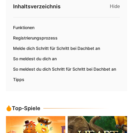
Inhaltsverzeichnis
Hide
Funktionen
Registrierungsprozess
Melde dich Schritt für Schritt bei Dachbet an
So meldest du dich an
So meldest du dich Schritt für Schritt bei Dachbet an
Tipps
Entdecke tonnenweise Spiele: Slots, Tische und Live-
Dealer
Slots
Top-Spiele
Schnellauswahl
Tischspiele